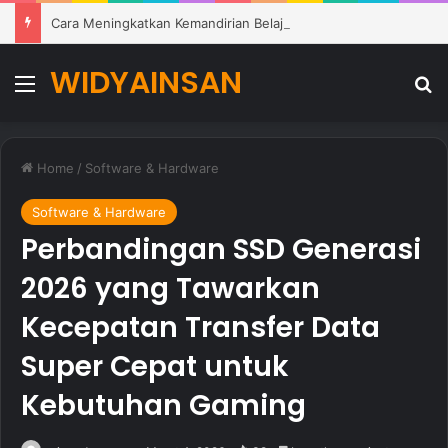
Cara Meningkatkan Kemandirian Belajar Siswa di Lingkungan Pendidikan Modern
WIDYAINSAN
Menu
Se
Home
/
Software & Hardware
Software & Hardware
Perbandingan SSD Generasi
2026 yang Tawarkan
Kecepatan Transfer Data
Super Cepat untuk
Kebutuhan Gaming