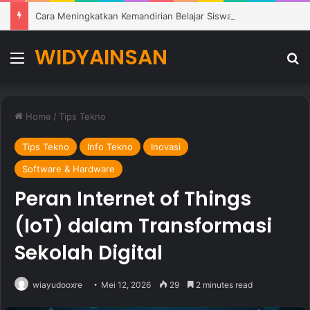
Cara Meningkatkan Kemandirian Belajar Siswa di Lingkungan Pendidikan Modern
WIDYAINSAN
Menu
Se
Home
/
Tips Tekno
Tips Tekno
Info Tekno
Inovasi
Software & Hardware
Peran Internet of Things
(IoT) dalam Transformasi
Sekolah Digital
wiayudooxre
Mei 12, 2026
29
2 minutes read