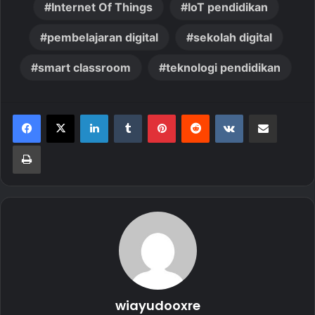
Internet Of Things
IoT pendidikan
pembelajaran digital
sekolah digital
smart classroom
teknologi pendidikan
LinkedIn
Tumblr
Pinterest
Reddit
VKontakte
Share via Email
Print
wiayudooxre