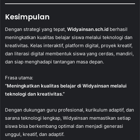
Kesimpulan
Dengan strategi yang tepat,
Widyainsan.sch.id
berhasil
meningkatkan kualitas belajar siswa melalui teknologi dan
kreativitas. Kelas interaktif, platform digital, proyek kreatif,
dan literasi digital membentuk siswa yang cerdas, mandiri,
dan siap menghadapi tantangan masa depan.
Frasa utama:
“Meningkatkan kualitas belajar di Widyainsan melalui
teknologi dan kreativitas.”
Dengan dukungan guru profesional, kurikulum adaptif, dan
sarana teknologi lengkap, Widyainsan memastikan setiap
siswa bisa berkembang optimal dan menjadi generasi
unggul, kreatif, dan adaptif.