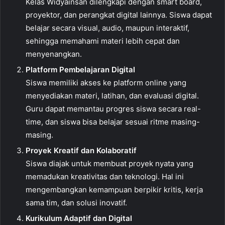
Kelas Widyainsan dilengkapi dengan smart board,
proyektor, dan perangkat digital lainnya. Siswa dapat
belajar secara visual, audio, maupun interaktif,
sehingga memahami materi lebih cepat dan
menyenangkan.
Platform Pembelajaran Digital
Siswa memiliki akses ke platform online yang
menyediakan materi, latihan, dan evaluasi digital.
Guru dapat memantau progres siswa secara real-
time, dan siswa bisa belajar sesuai ritme masing-
masing.
Proyek Kreatif dan Kolaboratif
Siswa diajak untuk membuat proyek nyata yang
memadukan kreativitas dan teknologi. Hal ini
mengembangkan kemampuan berpikir kritis, kerja
sama tim, dan solusi inovatif.
Kurikulum Adaptif dan Digital