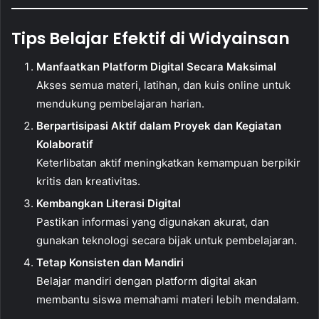
Tips Belajar Efektif di Widyainsan
Manfaatkan Platform Digital Secara Maksimal
Akses semua materi, latihan, dan kuis online untuk
mendukung pembelajaran harian.
Berpartisipasi Aktif dalam Proyek dan Kegiatan
Kolaboratif
Keterlibatan aktif meningkatkan kemampuan berpikir
kritis dan kreativitas.
Kembangkan Literasi Digital
Pastikan informasi yang digunakan akurat, dan
gunakan teknologi secara bijak untuk pembelajaran.
Tetap Konsisten dan Mandiri
Belajar mandiri dengan platform digital akan
membantu siswa memahami materi lebih mendalam.