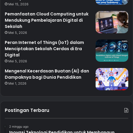
Mei 15, 2026
Pemanfaatan Cloud Computing untuk
Mendukung Pembelajaran Digital di
Sekolah
Mei 5, 2026
Peran Internet of Things (IoT) dalam
Menciptakan Sekolah Cerdas di Era
Digital
Mei 5, 2026
Mengenal Kecerdasan Buatan (AI) dan
Dampaknya bagi Dunia Pendidikan
Mei 1, 2026
Postingan Terbaru
2 minggu ago
Inovasi Teknologi Pendidikan untuk Membangun