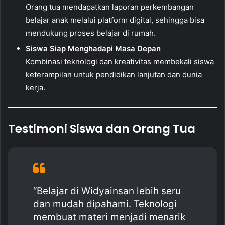
Orang tua mendapatkan laporan perkembangan
belajar anak melalui platform digital, sehingga bisa
mendukung proses belajar di rumah.
Siswa Siap Menghadapi Masa Depan
Kombinasi teknologi dan kreativitas membekali siswa
keterampilan untuk pendidikan lanjutan dan dunia
kerja.
Testimoni Siswa dan Orang Tua
“Belajar di Widyainsan lebih seru
dan mudah dipahami. Teknologi
membuat materi menjadi menarik