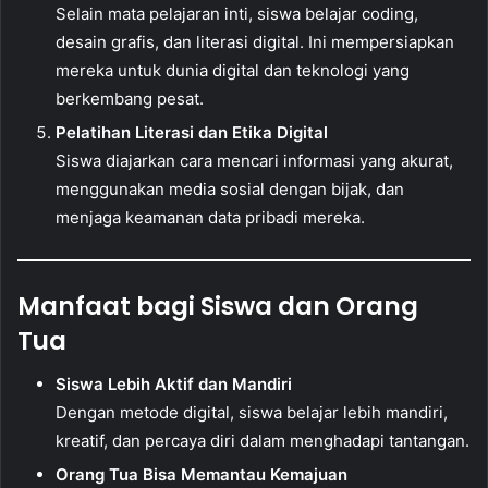
Selain mata pelajaran inti, siswa belajar coding,
desain grafis, dan literasi digital. Ini mempersiapkan
mereka untuk dunia digital dan teknologi yang
berkembang pesat.
Pelatihan Literasi dan Etika Digital
Siswa diajarkan cara mencari informasi yang akurat,
menggunakan media sosial dengan bijak, dan
menjaga keamanan data pribadi mereka.
Manfaat bagi Siswa dan Orang
Tua
Siswa Lebih Aktif dan Mandiri
Dengan metode digital, siswa belajar lebih mandiri,
kreatif, dan percaya diri dalam menghadapi tantangan.
Orang Tua Bisa Memantau Kemajuan