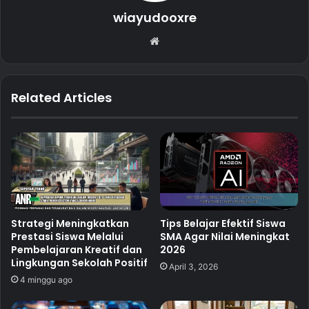
wiayudooxre
Website
Related Articles
Strategi Meningkatkan
Tips Belajar Efektif Siswa
Prestasi Siswa Melalui
SMA Agar Nilai Meningkat
Pembelajaran Kreatif dan
2026
Lingkungan Sekolah Positif
April 3, 2026
4 minggu ago