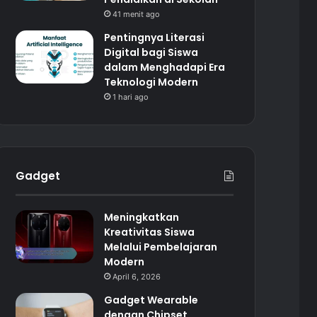
41 menit ago
Pentingnya Literasi
Digital bagi Siswa
dalam Menghadapi Era
Teknologi Modern
1 hari ago
Gadget
Meningkatkan
Kreativitas Siswa
Melalui Pembelajaran
Modern
April 6, 2026
Gadget Wearable
dengan Chipset