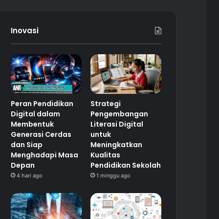
Inovasi
Peran Pendidikan
Strategi
Digital dalam
Pengembangan
Membentuk
Literasi Digital
Generasi Cerdas
untuk
dan Siap
Meningkatkan
Menghadapi Masa
Kualitas
Depan
Pendidikan Sekolah
4 hari ago
1 minggu ago