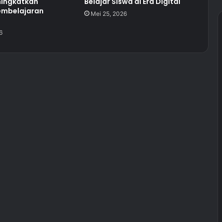
ingkatkan
Belajar Siswa di Era Digital
embelajaran
Mei 25, 2026
6