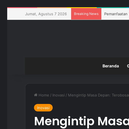
Jumat, Agustus 7 2026
Breaking News
Pemanfaatan 
Beranda
Home
/
Inovasi
/
Mengintip Masa Depan: Terobosa
Inovasi
Mengintip Masa