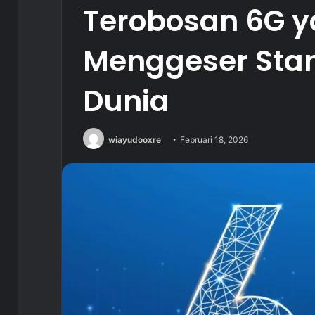
Terobosan 6G y
Menggeser Sta
Dunia
wiayudooxre
Februari 18, 2026