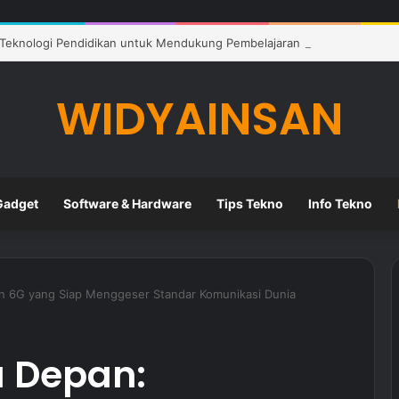
Teknologi Pendidikan untuk Mendukung Pembelajaran Modern di Sekol
WIDYAINSAN
Gadget
Software & Hardware
Tips Tekno
Info Tekno
n 6G yang Siap Menggeser Standar Komunikasi Dunia
 Depan: