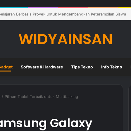
tkan Kemandirian Belajar Siswa di Lingkungan Pendidikan Modern
WIDYAINSAN
Gadget
Software & Hardware
Tips Tekno
Info Tekno
? Pilihan Tablet Terbaik untuk Multitasking
Samsung Galaxy