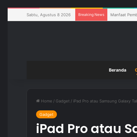
Sabtu, Agustus 8 2026
Breaking News
Cara Meningka
Beranda
Home
/
Gadget
/
iPad Pro atau Samsung Galaxy Tab
Gadget
iPad Pro atau 