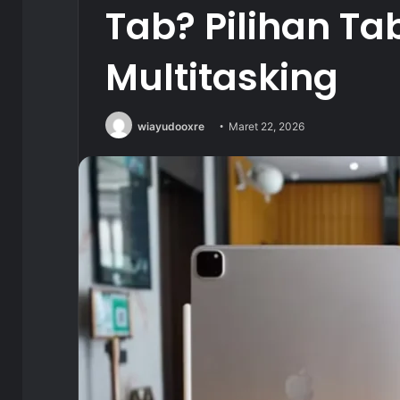
Tab? Pilihan Ta
Multitasking
wiayudooxre
Maret 22, 2026