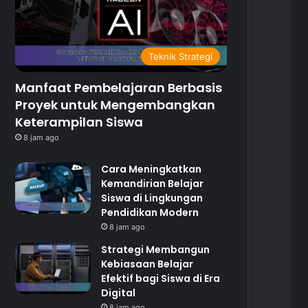
Teknik Strategi
Manfaat Pembelajaran Berbasis
Proyek untuk Mengembangkan
Keterampilan Siswa
8 jam ago
Cara Meningkatkan
Kemandirian Belajar
Siswa di Lingkungan
Pendidikan Modern
8 jam ago
Strategi Membangun
Kebiasaan Belajar
Efektif bagi Siswa di Era
Digital
8 jam ago