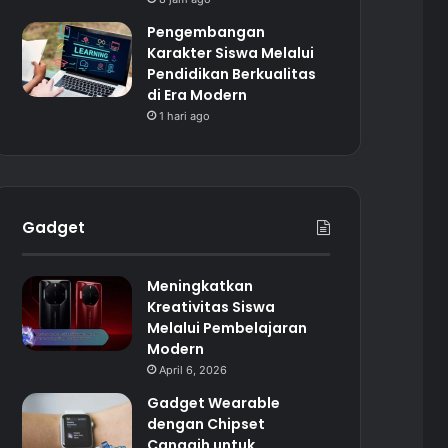
Pengembangan
Karakter Siswa Melalui
Pendidikan Berkualitas
di Era Modern
1 hari ago
Gadget
Meningkatkan
Kreativitas Siswa
Melalui Pembelajaran
Modern
April 6, 2026
Gadget Wearable
dengan Chipset
Canggih untuk