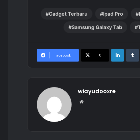
Gadget Terbaru
Ipad Pro
Samsung Galaxy Tab
LinkedIn
Facebook
X
wiayudooxre
Website