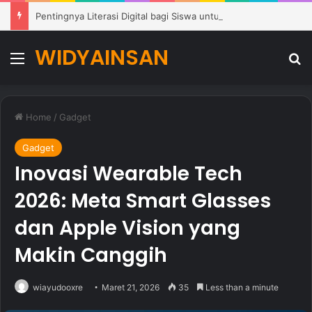
Pentingnya Literasi Digital bagi Siswa untuk Menghadapi Era Pendidikan Modern
WIDYAINSAN
Menu
Se
Home
/
Gadget
Gadget
Inovasi Wearable Tech
2026: Meta Smart Glasses
dan Apple Vision yang
Makin Canggih
wiayudooxre
Maret 21, 2026
35
Less than a minute