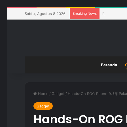
Sabtu, Agustus 8 2026
Breaking News
Pemanfaatan 
Beranda
Home
/
Gadget
/
Hands-On ROG Phone 9: Uji Paka
Gadget
Hands-On ROG P