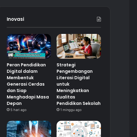
Inovasi
Peran Pendidikan
Strategi
Digital dalam
Pengembangan
Membentuk
Literasi Digital
Generasi Cerdas
untuk
dan Siap
Meningkatkan
Menghadapi Masa
Kualitas
Depan
Pendidikan Sekolah
5 hari ago
1 minggu ago