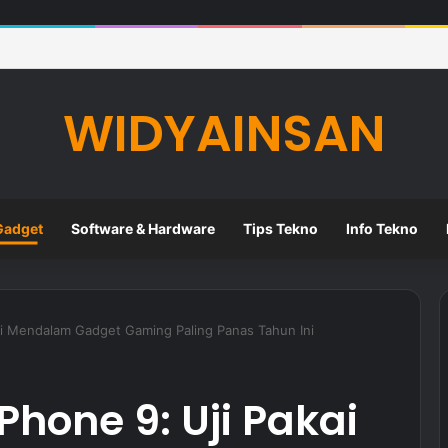
Teknologi Pendidikan untuk Mendukung Pembelajaran Modern di Sekol
WIDYAINSAN
Gadget
Software & Hardware
Tips Tekno
Info Tekno
i Mendalam Gadget Gaming Paling Panas Tahun Ini
hone 9: Uji Pakai