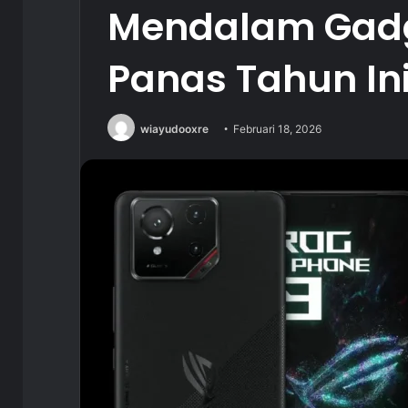
Mendalam Gadg
Panas Tahun In
wiayudooxre
Februari 18, 2026