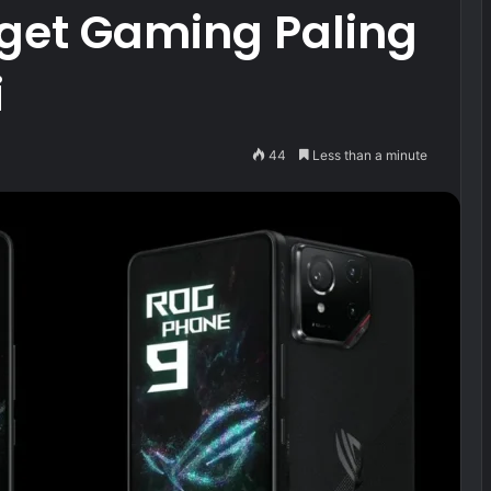
et Gaming Paling
i
44
Less than a minute