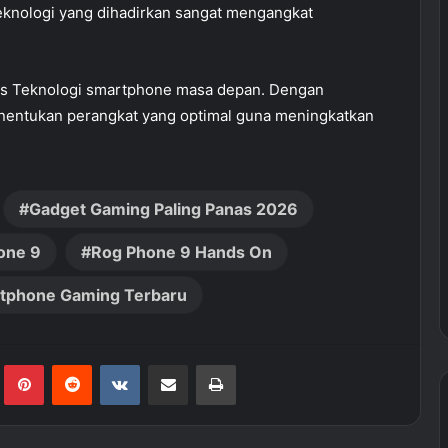
Teknologi yang dihadirkan sangat mengangkat
lis Teknologi smartphone masa depan. Dengan
nentukan perangkat yang optimal guna meningkatkan
Gadget Gaming Paling Panas 2026
one 9
Rog Phone 9 Hands On
rtphone Gaming Terbaru
Tumblr
Pinterest
Reddit
VKontakte
Share via Email
Print