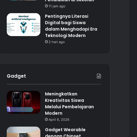
11 jam ago
Pentingnya Literasi
Digital bagi Siswa
dalam Menghadapi Era
Teknologi Modern
2 hari ago
Gadget
Meningkatkan
Kreativitas Siswa
Melalui Pembelajaran
Modern
April 6, 2026
Gadget Wearable
dengan Chipset